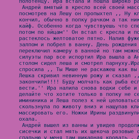
полотенцу. Ира встала и пошла широко ра
 Андрей вмятый в кресло всей своей массой не двигался, 
посмотрев на Лешу он пропыхтел ,, Ну кл
кончил, обычно в попку рачком а так ник
кайф. Особенно когда чувствуешь что спе
потом по яйцам'' Он встал с кресла и по
растеклось желтоватое пятно. Налив фуже
залпом и побрел в ванну. День рождения 
переключил камеру в ванной но там можно
силуэты пар все испортил Ира вышла а Ан
столом сидел леша и смотрел парнуху.Ира
спросила ,, Ты Мише не раскажеш как вы 
Лешка скривил невинную рожу и сказал ,,
закончили!!!! Буду молчать как рыба есл
вести.'' Ира налила снова водки себе и 
делайте что хотите только в попку не се
имининика и Леша полез к ней целоваться
скользнула по животу вниз и нащупав кли
массировать его. Ножки Ирины раздвинули
охала.

 Андрей вышел из ванны и увидев продолжение обхватил ее за 
сисечки и стал мять их щекоча розовые с
спальню у меня там шикарная кровать . А