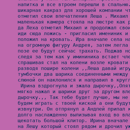
напитка и все втроем перешли в спальню.
шикарная какраз для хорошей компании чт
отметил свои впечатления Леша . Михаил 
маленькая камера стояла на люстре как р
да Леха отметил Михаил и продолжал свои
иди сюда ложись - пригласил имениник и 
положил на кровать. Ира вначале села на
на огромную фигуру Андрея, затем легла 
позе ее будут сейчас трахать. Поджав но
следя за тем как у имининика встает чле
спрашивая стал на колени возле кровати 
разводя пошире колени ,,Леша давай игру
тумбочки два шарика соединенными между 
слюной он наклонился и направил в кругл
 Ирина вздрогнула и зжала дырочку,,Опять в попку? '' Леша 
мягко нажал и шарики друг за другом вле
дырочку.,, Так тебе будет лучше, мы не 
будем играть с твоей киской а они будут
извнутри. Он отпрянул а Андпей припал к
долго наслажденно вылизывая вход во вла
щекотать большой клитор. Ирина вначале 
на Лешу который стоял рядом и дрочил уж