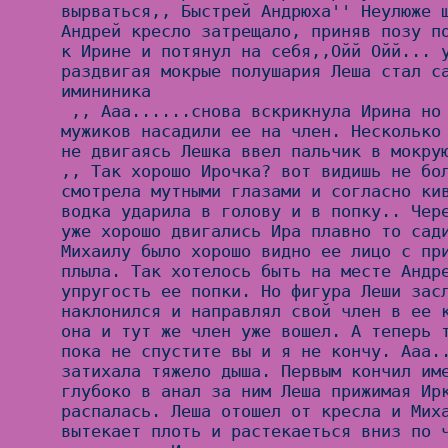
вырваться,, Быстрей Андрюха'' Неулюже ш
Андрей кресло затрещало, приняв позу по
к Ирине и потянул на себя,,Ойй Ойй... у
раздвигая мокрые полушария Леша стал са
имининика

 ,, Ааа......снова вскрикнула Ирина но крепкие руки двух 
мужиков насадили ее на член. Несколько 
не двигаясь Лешка ввел пальчик в мокрую
,, Так хорошо Ирочка? вот видишь не бол
смотрела мутными глазами и согласно кив
водка ударила в голову и в попку.. Чере
уже хорошо двигались Ира плавно то сади
Михаилу было хорошо видно ее лицо с при
плыла. Так хотелось быть на месте Андре
упругость ее попки. Но фигура Леши засл
наклонился и направлял свой член в ее к
она и тут же член уже вошел. А теперь т
пока не спустите вы и я не кончу. Ааа..
затихала тяжело дыша. Первым кончил име
глубоко в анал за ним Леша прижимая Ирк
распалась. Леша отошел от кресла и Миха
вытекает плоть и растекаеться вниз по ч