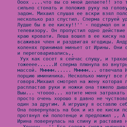
Ооох ....что вы со мной делаете!! это т
сильно стонать и положив руку на голову
задом. Михаил слушая ее вскри взял поло
несколько раз спустил. Сперма струей уд
Лудше бы в ее киску!!'' - подумал он и 
телевизору. Он пропустил одно действие 
краю кровати. Леша вошел в ее киску на 
всаживая член и раздвигая ягодицы. Андр
коленях принимая миньет от Ирины. Они с
и переговаривались,,

 Уух как сосет я сейчас спущу, и трахаеться хорошо я 
тожееее......И сперма плюнула во внутрь
массой. Ммммм...... Ммммм... отвечала И
порцию имининика. Несколько минут все л
говоря.Михаил смотрел на жену которая л
распластав руки и ножки она тяжело дыша
Выы... чтоооо... хотите меня затрахать 
просто очень хорошо я давно не чуствова
один за другим. А игрушку я оставлю себ
Она повернулась на бок и из ее киски по
протянул ей полотенце и предложил ,, А 
Ирина повернулась на спину и раставив н
,,Хочууу...'' Его голова снова нырнула 