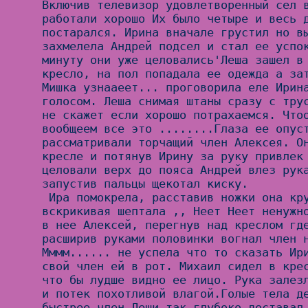
Включив телевизор удовлетворенный сел в
работали хорошо Их было четыре и весь д
постарался. Ирина вначале грустил но вы
захмелела Андрей подсел и стал ее успок
минуту они уже целовались'Леша зашел в 
кресло, на пол попадала ее одежда а зат
Мишка узнааеет... проговорила еле Ирина
голосом. Леша снимая штаны сразу с трус
не скажет если хорошо потрахаемся. Чтоо
вообщеем все это ........Глаза ее опуст
рассматривали торчащий член Алексея. Он
кресле и потянув Ирину за руку привлек 
целовали верх до пояса Андрей влез рука
запустив пальцы щекотал киску.

 Ира помокрела, расставив ножки она крутила задом и 
вскрикивая шептала ,, Неет Неет ненужно
в нее Алексей, перегнув над креслом где
расширив руками половинки вогнал член н
Мммм...... не успела что то сказать Ири
свой член ей в рот. Михаил сидел в крес
что бы лудше видно ее лицо. Рука залезл
и потек похотливой влагой.Голые тела де
быстрее,член Леши так глубоко доставал 