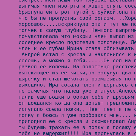
вынимая член изо-рта и жадно опять соса
брызнула ей в рот тугой струйкой,она гл
что бы не пропустиь свой оргазм. ,,Хоро
хороошоо.....вскрикнула она и тут же по
толчек в самую глубину. Немного выпрями
почувствовала что мокрый член выпал из 
соседнее кресло подстелив полотенце. Ле
член к ее губам Ирина стала облизывать 
 Андрей встал с кресла и наклонился к ней,,Ирка ты хорошо 
сосешь, а можно я тебя......Он сел на п
развел ее колени. На полотенце расстека
вытекающее из ее киски,он засунул два п
дырочку и стал щекотать размазывая по п
выходило. Ира сосала член и дергаясь ст
не замечая что палец уже в анусе.Алексе
налив еще водки в бокал себе и друзьям 
он дождался когда она допьет предложил,
испугано свела ножки,, Неет неет я не с
попку я боюсь я уже пробовала мне.... к
приподнял ее с кресла и скомандовал Анд
ты будешь трахать ее в попку я посажу е
тебя не выдержит!!!! Ира дергнулась в с