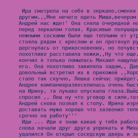
 Ира смотрела на себя в зеркало,сменяя наряды один за 
другим.,,Мне нечего одеть Миша,вечером 
Андрей нас ждет' Она сняла очередной на
перед зеркалом голая. Красивые полушари
нежными сосками были еще теплыми от утр
стояла рядом с креслом и он протянул ру
дергнулась от прикосновения, но почувст
похотливо расставила ножки,,Ну что еще.
кончил я только помылась Михаил нащупал
его. Она похотливо завиляла задом,, Дав
довольный встретил их в прихожей ,,Хоро
стало так скучно, Лешка сейчас прийдет.
Андрея компанияразвеселилась очень быст
на Ирину, та лукаво опускала глаза.Выйд
спросил ,, Леш ну что уговор в силе,тот
Андрей снова позвал к столу. Ирина изря
доставать мужа хорошо что зазвонил теле
срочно на работу'''

 Иди ... Иди я знаю какая у тебя работа с медсестрами'' Они 
снова начали друг друга упрекать и Миха
удалился Он открыл соседскую дверь и за